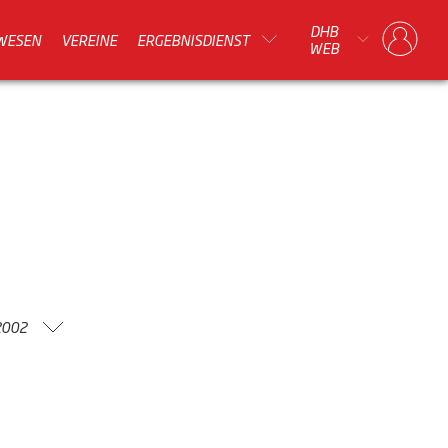
DHB
WESEN
VEREINE
ERGEBNISDIENST
WEB
2002