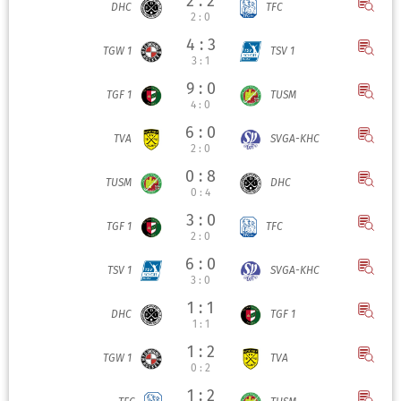
2 : 2
DHC
TFC
2 : 0
4 : 3
TGW 1
TSV 1
3 : 1
9 : 0
TGF 1
TUSM
4 : 0
6 : 0
TVA
SVGA-KHC
2 : 0
0 : 8
TUSM
DHC
0 : 4
3 : 0
TGF 1
TFC
2 : 0
6 : 0
TSV 1
SVGA-KHC
3 : 0
1 : 1
DHC
TGF 1
1 : 1
1 : 2
TGW 1
TVA
0 : 2
1 : 2