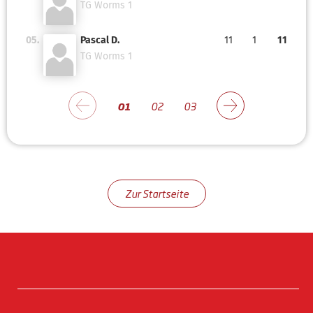
TG Worms 1
05.
Pascal D.
11
1
11
TG Worms 1
01
02
03
Zur Startseite