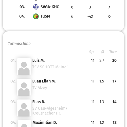
03.
SVGA-KHC
6
3
7
04.
TuSM
6
-42
0
Tormaschine
Sp.
Ø
Tore
01.
Luis M.
11
2.7
30
TSV SCHOTT Mainz 1
02.
Luan Eliah M.
11
1.5
17
TV Alzey
03.
Elias B.
11
1.3
14
SV Gau-Algesheim/
Kreuznacher HC
04.
Maximilian D.
11
1.2
13