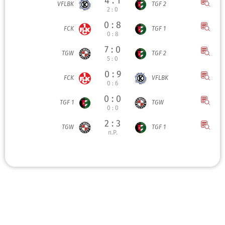
4 : 1
VFLBK
TGF 2
2 : 0
0 : 8
FCK
TGF 1
0 : 8
7 : 0
TGW
TGF 2
5 : 0
0 : 9
FCK
VFLBK
0 : 6
0 : 0
TGF 1
TGW
0 : 0
2 : 3
TGW
TGF 1
n.P.