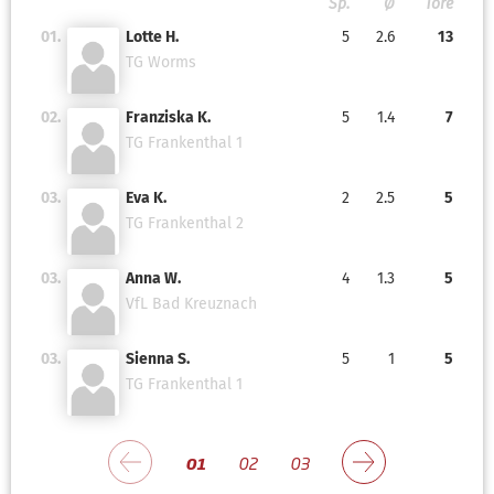
Sp.
Ø
Tore
01.
Lotte H.
5
2.6
13
TG Worms
02.
Franziska K.
5
1.4
7
TG Frankenthal 1
03.
Eva K.
2
2.5
5
TG Frankenthal 2
03.
Anna W.
4
1.3
5
VfL Bad Kreuznach
03.
Sienna S.
5
1
5
TG Frankenthal 1
01
02
03