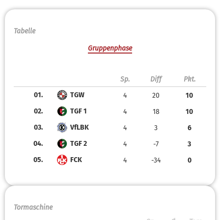
Tabelle
Gruppenphase
Sp.
Diff
Pkt.
01.
TGW
4
20
10
02.
TGF 1
4
18
10
03.
VfLBK
4
3
6
04.
TGF 2
4
-7
3
05.
FCK
4
-34
0
Tormaschine