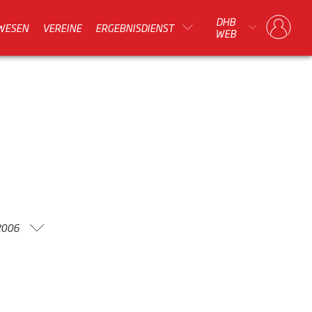
DHB
WESEN
VEREINE
ERGEBNISDIENST
WEB
2006