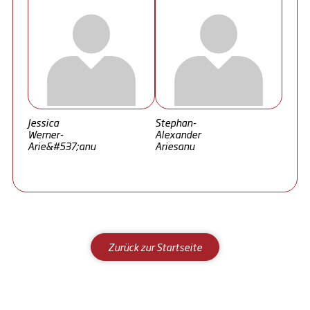
Jessica
Stephan-
Werner-
Alexander
Arie&#537;anu
Ariesanu
Zurück zur Startseite