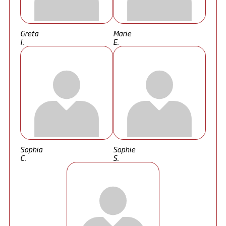
Greta
Marie
I.
E.
Sophia
Sophie
C.
S.