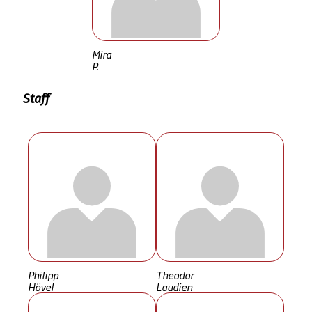
Mira
P.
Staff
Philipp
Theodor
Hövel
Laudien