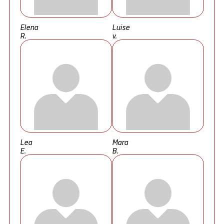
Elena
Luise
R.
v.
Lea
Mara
E.
B.