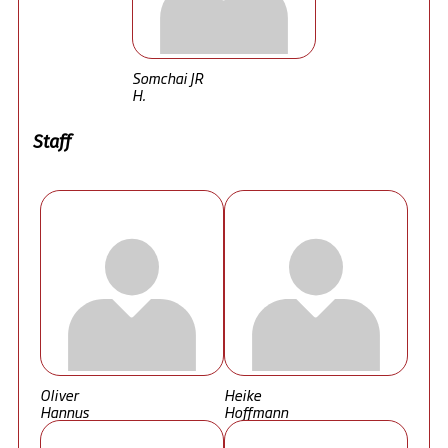
Somchai JR
H.
Staff
Oliver
Heike
Hannus
Hoffmann