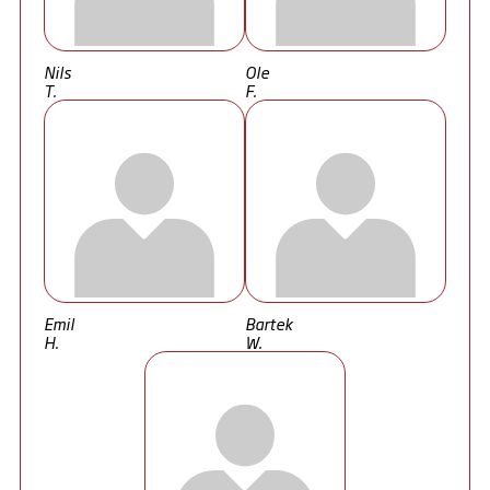
Nils
Ole
T.
F.
Emil
Bartek
H.
W.