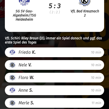
5 : 3
SG SV Gau-
VfL Bad Kreuznach
( 2 : 2 )
Algesheim/TSG
2
Heidesheim
VfL Schiri: Riley Braun (J2), immer ein Spiel danach und ggf. das
erste Spiel des Tages
Frieda
K.
10 min
Nele
V.
10 min
Flora
W.
10 min
Anne
S.
10 min
Merle
S.
11 min