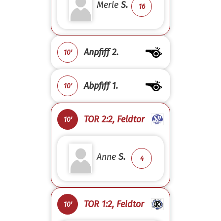
Merle
S.
16
Anpfiff 2.
10'
Abpfiff 1.
10'
TOR 2:2, Feldtor
10'
Anne
S.
4
TOR 1:2, Feldtor
10'