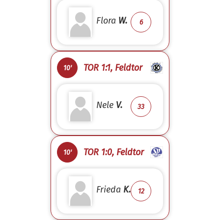
Flora
W.
6
TOR 1:1, Feldtor
10'
Nele
V.
33
TOR 1:0, Feldtor
10'
Frieda
K.
12