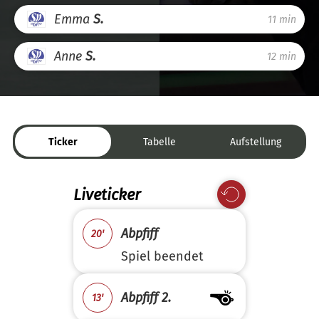
Emma
S.
11 min
Anne
S.
12 min
Ticker
Tabelle
Aufstellung
Liveticker
Abpfiff
20'
Spiel beendet
Abpfiff 2.
13'