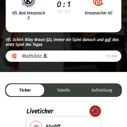
0 : 1
( 0 : 0 )
VfL Bad Kreuznach
Kreuznacher HC
2
VfL Schiri: Riley Braun (J2), immer ein Spiel danach und ggf. das
erste Spiel des Tages
Mathilda
B.
13 min
Ticker
Tabelle
Aufstellung
Liveticker
Abpfiff
20'