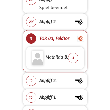
Spiel beendet
Abpfiff 2.
20'
TOR 0:1, Feldtor
13'
Mathilda
B.
3
Anpfiff 2.
10'
Abpfiff 1.
10'