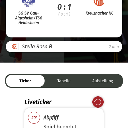
0 : 1
SG SV Gau-
Kreuznacher HC
( 0 : 1 )
Algesheim/TSG
Heidesheim
Stella Rosa
P.
2 min
Ticker
Tabelle
Aufstellung
Liveticker
Abpfiff
20'
Spiel beendet