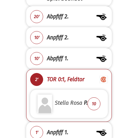
Abpfiff 2.
20'
Anpfiff 2.
10'
Abpfiff 1.
10'
TOR 0:1, Feldtor
2'
Stella Rosa
P.
10
Anpfiff 1.
1'